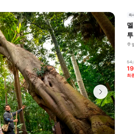
즉
멜
투
54,
19
최