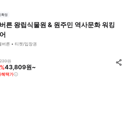
시확정
버른 왕립식물원 & 원주민 역사문화 워킹
어
멜버른
티켓/입장권
239
원
43,809원~
%
종혜택가