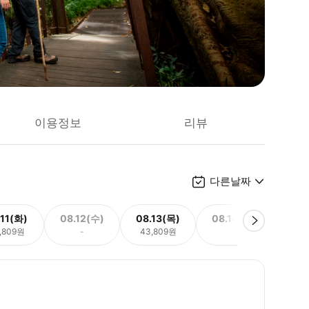
이용정보
리뷰
다른날짜
.11(화)
08.12(수)
08.13(목)
08.14(금)
08.
,809원
-
43,809원
-