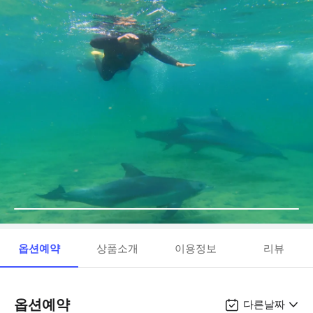
옵션예약
상품소개
이용정보
리뷰
옵션예약
다른날짜