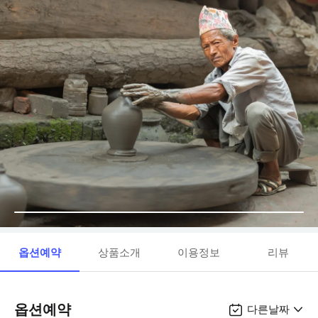
옵션예약
상품소개
이용정보
리뷰
옵션예약
다른날짜