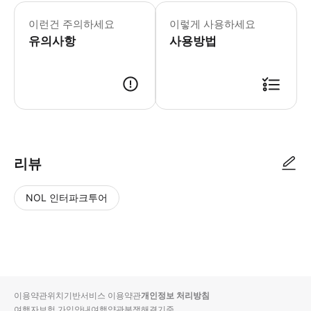
*투어 안내사항 - 해당 투어는 최소 
이런건 주의하세요
이렇게 사용하세요
유의사항
사용방법
만나는 시간 오전 7:45~8:30 (호텔 위치에 따라 픽업 시간이 달라요!)
리뷰
NOL 인터파크투어
NOL
별
사
에서
점
진/
작성
높
동
된
은
영
리뷰
순
상
이용약관
위치기반서비스 이용약관
개인정보 처리방침
입니
여행자보험 가입안내
여행약관
분쟁해결기준