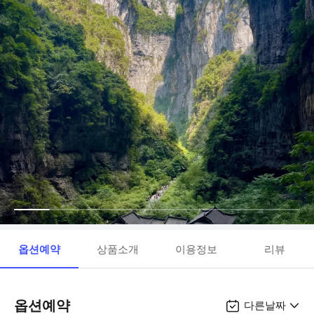
옵션예약
상품소개
이용정보
리뷰
옵션예약
다른날짜