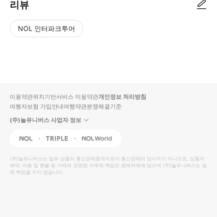
리뷰
NOL 인터파크투어
NOL
별
사
에서
점
진/
작성
높
동
된
은
영
리뷰
순
상
이용약관
위치기반서비스 이용약관
개인정보 처리방침
입니
여행자보험 가입안내
여행약관
분쟁해결기준
다.
(주)놀유니버스 사업자 정보
별
사
NOL
Triple
Interpark Global
점
진/
높
동
(주)놀유니버스
는 일부 상품의 통신판매중개자로서 통신판매의 당사자가 아니므로, 상품의
예약, 이용 및 환불 등 거래와 관련된 의무와 책임은 판매자에게 있으며
은
영
(주)놀유니버스
는 일
체 책임을 지지 않습니다.
순
상