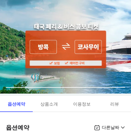
옵션예약
상품소개
이용정보
리뷰
옵션예약
다른날짜