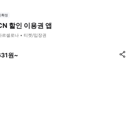
시확정
CN 할인 이용권 앱
바르셀로나
티켓/입장권
631원~