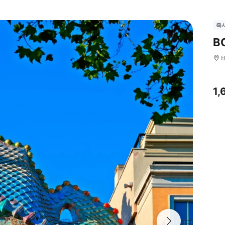
즉
B
1,