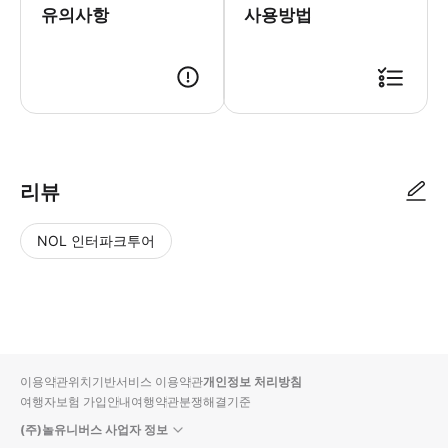
유의사항
사용방법
● 예약접수 후 확정이 되면 이용가능합니다. ● 바우처에 안내된 사용 방법
리뷰
NOL 인터파크투어
NOL
별
사
에서
점
진/
작성
높
동
된
은
영
리뷰
순
상
이용약관
위치기반서비스 이용약관
개인정보 처리방침
입니
여행자보험 가입안내
여행약관
분쟁해결기준
다.
(주)놀유니버스 사업자 정보