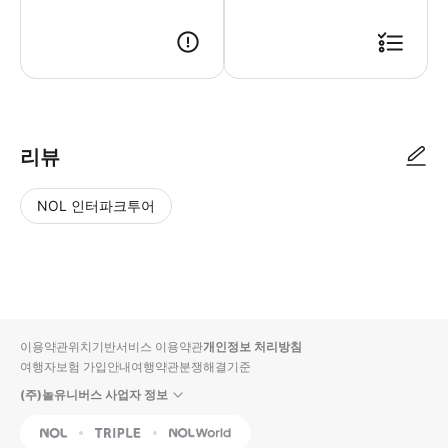
설명서를 참고 해주세요!
리뷰
NOL 인터파크투어
NOL
별
사
에서
점
진/
작성
높
동
된
은
영
리뷰
순
상
이용약관
위치기반서비스 이용약관
개인정보 처리방침
입니
여행자보험 가입안내
여행약관
분쟁해결기준
다.
(주)놀유니버스 사업자 정보
별
사
NOL
Triple
Interpark Global