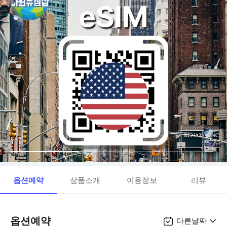
옵션예약
상품소개
이용정보
리뷰
옵션예약
다른날짜