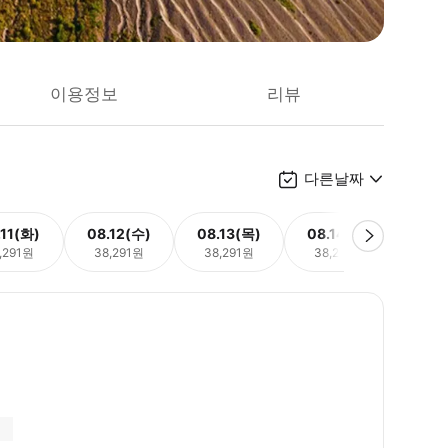
이용정보
리뷰
다른날짜
.11(화)
08.12(수)
08.13(목)
08.14(금)
08.
,291원
38,291원
38,291원
38,291원
38,