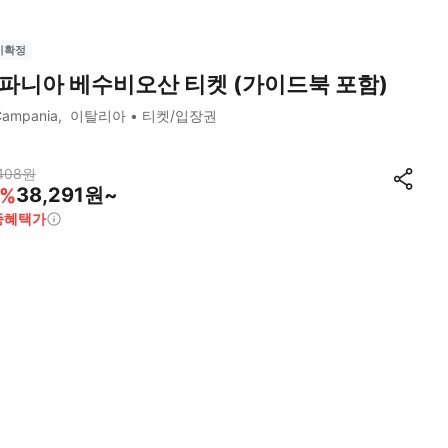
시확정
파니아 베수비오산 티켓 (가이드북 포함)
Campania
이탈리아
티켓/입장권
408
원
38,291원~
%
종혜택가