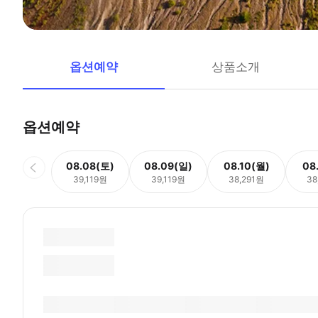
옵션예약
상품소개
옵션예약
08.08(토)
08.09(일)
08.10(월)
08
39,119원
39,119원
38,291원
38