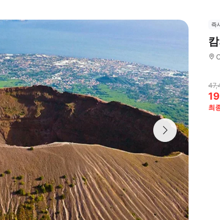
즉
캄
47,
19
최