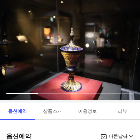
옵션예약
상품소개
이용정보
리뷰
옵션예약
다른날짜