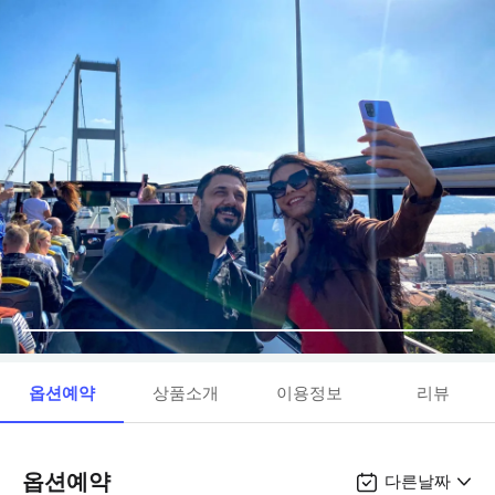
옵션예약
상품소개
이용정보
리뷰
옵션예약
다른날짜