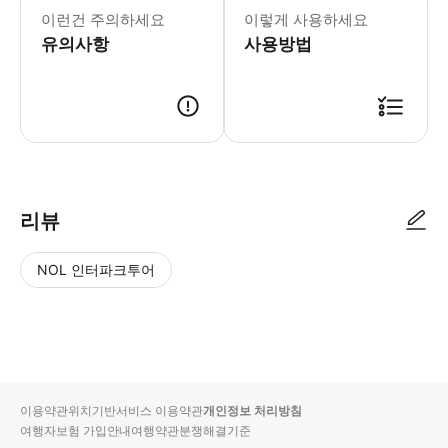
이런건 주의하세요
이렇게 사용하세요
유의사항
사용방법
리뷰
NOL 인터파크투어
NOL
별
사
에서
점
진/
작성
높
동
된
은
영
리뷰
순
상
이용약관
위치기반서비스 이용약관
개인정보 처리방침
입니
여행자보험 가입안내
여행약관
분쟁해결기준
다.