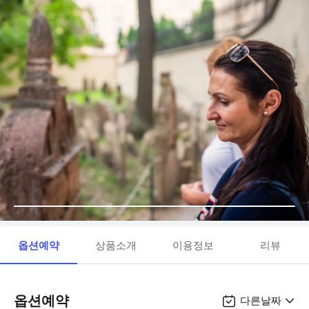
옵션예약
상품소개
이용정보
리뷰
옵션예약
다른날짜