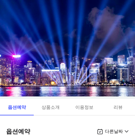
옵션예약
상품소개
이용정보
리뷰
옵션예약
다른날짜