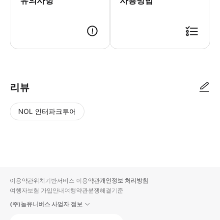
유의사항
사용방법
리뷰
NOL 인터파크투어
NOL
별
사
에서
점
진/
작성
높
동
된
은
영
리뷰
순
상
이용약관
위치기반서비스 이용약관
개인정보 처리방침
입니
여행자보험 가입안내
여행약관
분쟁해결기준
다.
(주)놀유니버스 사업자 정보