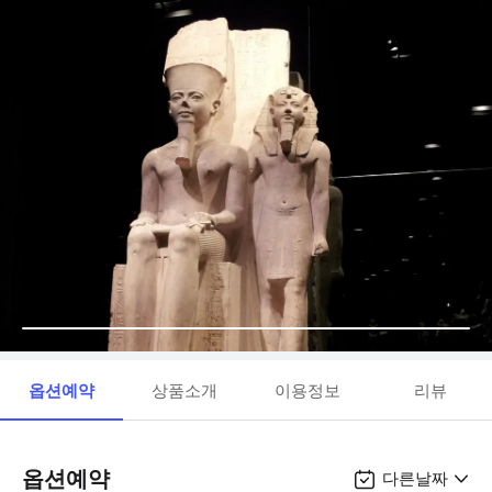
옵션예약
상품소개
이용정보
리뷰
옵션예약
다른날짜