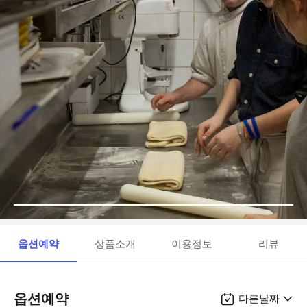
옵션예약
상품소개
이용정보
리뷰
옵션예약
다른날짜