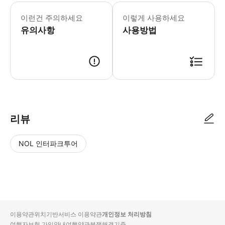
이런건 주의하세요
이렇게 사용하세요
유의사항
사용방법
리뷰
NOL 인터파크투어
NOL
별
사
에서
점
진/
작성
높
동
된
은
영
리뷰
순
상
이용약관
위치기반서비스 이용약관
개인정보 처리방침
입니
여행자보험 가입안내
여행약관
분쟁해결기준