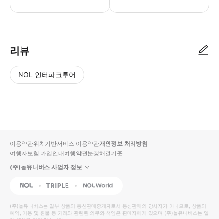
리뷰
NOL 인터파크투어
NOL
별
사
에서
점
진/
작성
높
동
된
은
영
리뷰
순
상
이용약관
위치기반서비스 이용약관
개인정보 처리방침
입니
여행자보험 가입안내
여행약관
분쟁해결기준
다.
(주)놀유니버스 사업자 정보
별
사
NOL
Triple
Interpark Global
점
진/
높
동
(주)놀유니버스
는 일부 상품의 통신판매중개자로서 통신판매의 당사자가 아니므로, 상품의
예약, 이용 및 환불 등 거래와 관련된 의무와 책임은 판매자에게 있으며
은
영
(주)놀유니버스
는 일