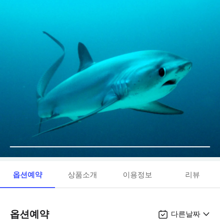
옵션예약
상품소개
이용정보
리뷰
옵션예약
다른날짜