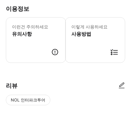
이용정보
오아시스 야생동물 푸에르테벤투라를 방문
이런건 주의하세요
이렇게 사용하세요
유의사항
사용방법
리뷰
NOL 인터파크투어
NOL
별
사
에서
점
진/
작성
높
동