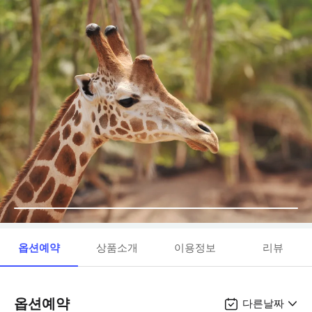
옵션예약
상품소개
이용정보
리뷰
옵션예약
다른날짜