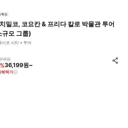
시확정
치밀코, 코요칸 & 프리다 칼로 박물관 투어
소규모 그룹)
멕시코 시티
투어
818
원
36,199원~
%
종혜택가