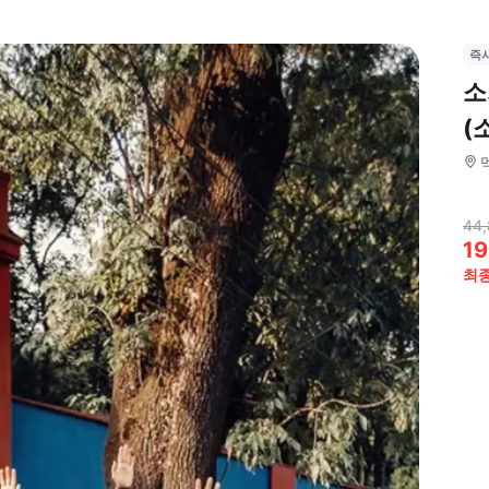
즉
소
(
44,
19
최