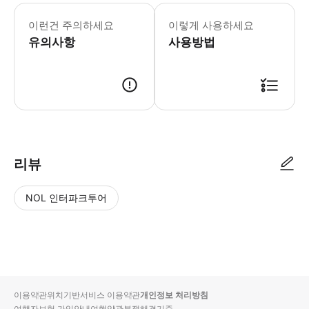
[유의사항] 1. 약속된 픽업시간으로 부
이런건 주의하세요
이렇게 사용하세요
유의사항
사용방법
약속된 픽업시간 5분전 미팅장소에서 대기해주세요. 담당가이드와의 미팅
리뷰
NOL 인터파크투어
NOL
별
사
에서
점
진/
작성
높
동
된
은
영
리뷰
순
상
이용약관
위치기반서비스 이용약관
개인정보 처리방침
입니
여행자보험 가입안내
여행약관
분쟁해결기준