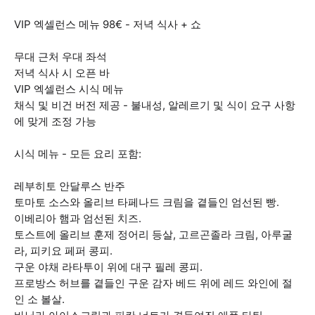
VIP 엑셀런스 메뉴 98€ - 저녁 식사 + 쇼
무대 근처 우대 좌석
저녁 식사 시 오픈 바
VIP 엑셀런스 시식 메뉴
채식 및 비건 버전 제공 - 불내성, 알레르기 및 식이 요구 사항
에 맞게 조정 가능
시식 메뉴 - 모든 요리 포함:
레부히토 안달루스 반주
토마토 소스와 올리브 타페나드 크림을 곁들인 엄선된 빵.
이베리아 햄과 엄선된 치즈.
토스트에 올리브 훈제 정어리 등살, 고르곤졸라 크림, 아루굴
라, 피키요 페퍼 콩피.
구운 야채 라타투이 위에 대구 필레 콩피.
프로방스 허브를 곁들인 구운 감자 베드 위에 레드 와인에 절
인 소 볼살.