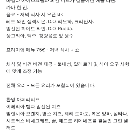
바닐라 아이스크림과 피칸 너트가 곁들여진 애플 타틴.
카바 한 잔.
음료 - 저녁 식사 시 오픈 바:
레드 와인 셀렉시온. D.O. 리오하, 크리안사.
엄선된 화이트 와인. D.O. Rueda.
상그리아, 맥주, 청량음료 및 생수.
프리미엄 메뉴 75€ - 저녁 식사 + 쇼
채식 및 비건 버전 제공 - 불내성, 알레르기 및 식이 요구 사항
에 맞게 조정 가능
전채 요리 - 모든 요리가 포함되어 있습니다.
환영 아페리티프
이베리아 햄과 엄선된 치즈
발렌시아 오렌지, 염소 치즈, 체리 토마토, 볶은 양파, 설타나,
시트러스 비네그레트, 꿀, 페드로 히메네즈를 곁들인 그린 샐
러드.