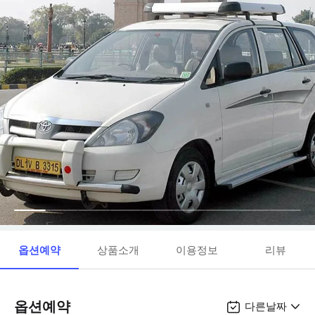
옵션예약
상품소개
이용정보
리뷰
옵션예약
다른날짜