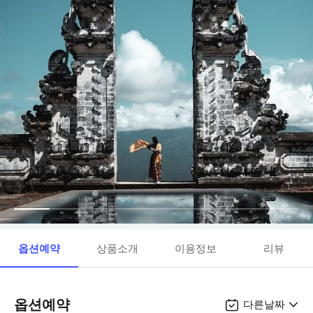
옵션예약
상품소개
이용정보
리뷰
옵션예약
다른날짜