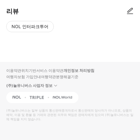
리뷰
NOL 인터파크투어
NOL
별
사
에서
점
진/
작성
높
동
된
은
영
리뷰
순
상
이용약관
위치기반서비스 이용약관
개인정보 처리방침
입니
여행자보험 가입안내
여행약관
분쟁해결기준
다.
(주)놀유니버스 사업자 정보
별
사
NOL
Triple
Interpark Global
점
진/
높
동
(주)놀유니버스
는 일부 상품의 통신판매중개자로서 통신판매의 당사자가 아니므로, 상품의
예약, 이용 및 환불 등 거래와 관련된 의무와 책임은 판매자에게 있으며
은
영
(주)놀유니버스
는 일
체 책임을 지지 않습니다.
순
상