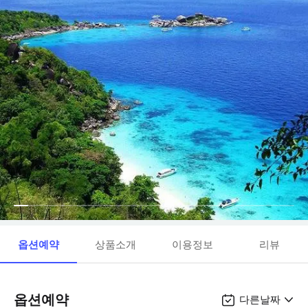
옵션예약
상품소개
이용정보
리뷰
옵션예약
다른날짜