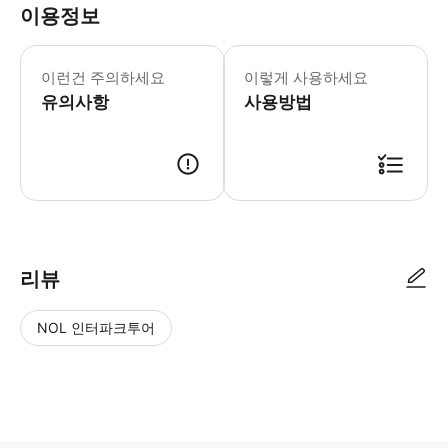
이용정보
**이용 가능 기간: 10/15-5/15 , 휴장 기
이런건 주의하세요
이렇게 사용하세요
유의사항
사용방법
리뷰
NOL 인터파크투어
NOL
별
사
에서
점
진/
작성
높
동
된
은
영