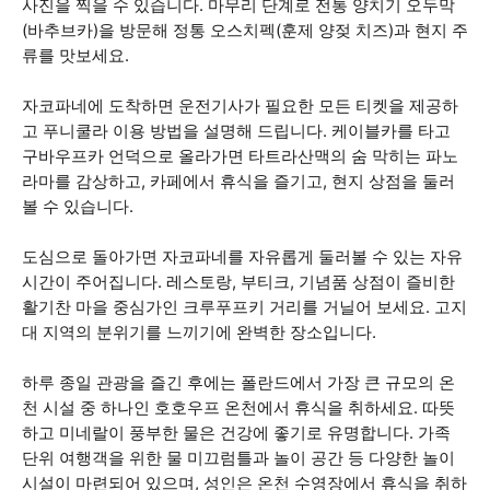
사진을 찍을 수 있습니다. 마무리 단계로 전통 양치기 오두막
(바추브카)을 방문해 정통 오스치펙(훈제 양젖 치즈)과 현지 주
류를 맛보세요.
자코파네에 도착하면 운전기사가 필요한 모든 티켓을 제공하
고 푸니쿨라 이용 방법을 설명해 드립니다. 케이블카를 타고
구바우프카 언덕으로 올라가면 타트라산맥의 숨 막히는 파노
라마를 감상하고, 카페에서 휴식을 즐기고, 현지 상점을 둘러
볼 수 있습니다.
도심으로 돌아가면 자코파네를 자유롭게 둘러볼 수 있는 자유
시간이 주어집니다. 레스토랑, 부티크, 기념품 상점이 즐비한
활기찬 마을 중심가인 크루푸프키 거리를 거닐어 보세요. 고지
대 지역의 분위기를 느끼기에 완벽한 장소입니다.
하루 종일 관광을 즐긴 후에는 폴란드에서 가장 큰 규모의 온
천 시설 중 하나인 호호우프 온천에서 휴식을 취하세요. 따뜻
하고 미네랄이 풍부한 물은 건강에 좋기로 유명합니다. 가족
단위 여행객을 위한 물 미끄럼틀과 놀이 공간 등 다양한 놀이
시설이 마련되어 있으며, 성인은 온천 수영장에서 휴식을 취하