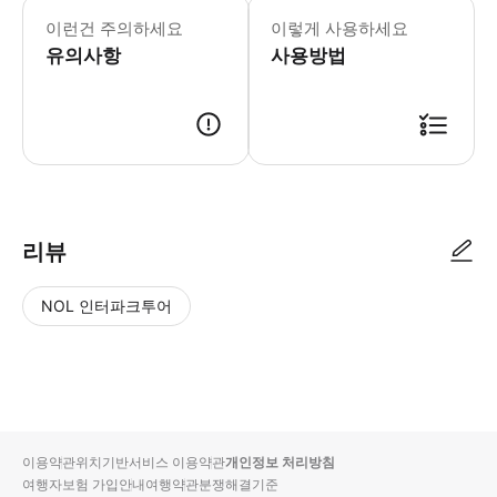
프라이빗 투어가 아니며, 다른 참가자들과
이런건 주의하세요
이렇게 사용하세요
유의사항
사용방법
● 예약접수 후 확정이 되면 이용가능합니다. ● 바우처에 안내된 사용 방법
리뷰
NOL 인터파크투어
NOL
별
사
에서
점
진/
작성
높
동
된
은
영
리뷰
순
상
이용약관
위치기반서비스 이용약관
개인정보 처리방침
입니
여행자보험 가입안내
여행약관
분쟁해결기준
다.