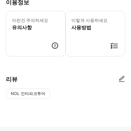
이용정보
1. 왕궁투어시 복장 규정이 있습니다. 
이런건 주의하세요
이렇게 사용하세요
유의사항
사용방법
리뷰
NOL 인터파크투어
NOL
별
사
에서
점
진/
작성
높
동
된
은
영
리뷰