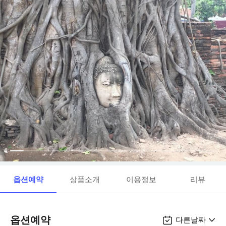
옵션예약
상품소개
이용정보
리뷰
옵션예약
다른날짜