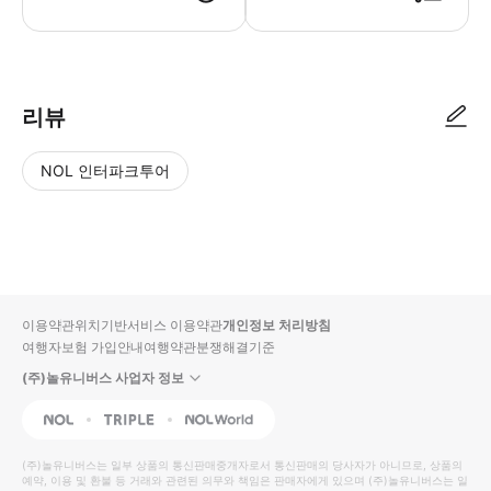
바우처 유효기간 : 구입으로부터 3개월 전자 바우처 유효기간 : 이용 개시일부
리뷰
NOL 인터파크투어
NOL
별
사
에서
점
진/
작성
높
동
된
은
영
리뷰
순
상
이용약관
위치기반서비스 이용약관
개인정보 처리방침
입니
여행자보험 가입안내
여행약관
분쟁해결기준
다.
(주)놀유니버스 사업자 정보
별
사
NOL
Triple
Interpark Global
점
진/
높
동
(주)놀유니버스
는 일부 상품의 통신판매중개자로서 통신판매의 당사자가 아니므로, 상품의
예약, 이용 및 환불 등 거래와 관련된 의무와 책임은 판매자에게 있으며
은
영
(주)놀유니버스
는 일