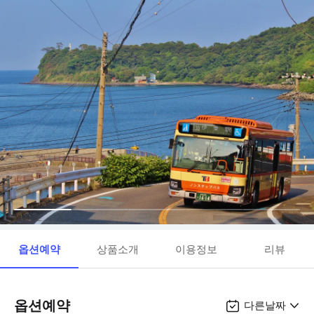
옵션예약
상품소개
이용정보
리뷰
옵션예약
다른날짜