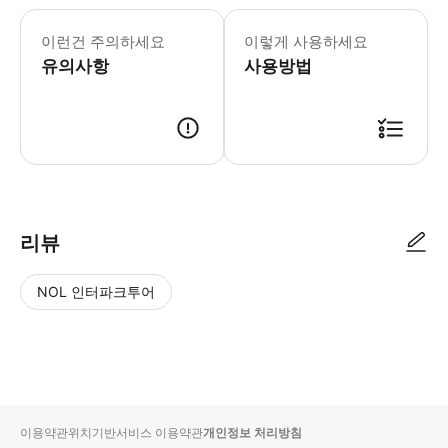
이런건 주의하세요
이렇게 사용하세요
유의사항
사용방법
리뷰
NOL 인터파크투어
NOL
별
사
에서
점
진/
작성
높
동
된
은
영
리뷰
순
상
이용약관
위치기반서비스 이용약관
개인정보 처리방침
입니