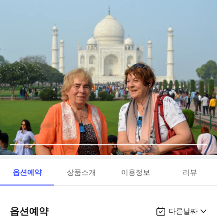
옵션예약
상품소개
이용정보
리뷰
옵션예약
다른날짜