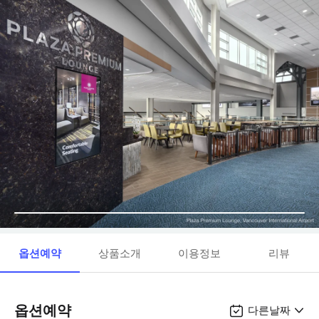
옵션예약
상품소개
이용정보
리뷰
옵션예약
다른날짜