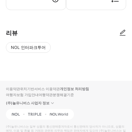
리뷰
NOL 인터파크투어
NOL
별
사
에서
점
진/
작성
높
동
된
은
영
리뷰
순
상
이용약관
위치기반서비스 이용약관
개인정보 처리방침
입니
여행자보험 가입안내
여행약관
분쟁해결기준
다.
(주)놀유니버스 사업자 정보
별
사
NOL
Triple
Interpark Global
점
진/
높
동
(주)놀유니버스
는 일부 상품의 통신판매중개자로서 통신판매의 당사자가 아니므로, 상품의
예약, 이용 및 환불 등 거래와 관련된 의무와 책임은 판매자에게 있으며
은
영
(주)놀유니버스
는 일