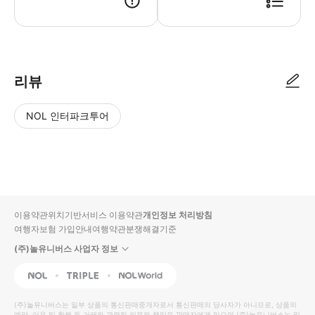
리뷰
NOL 인터파크투어
NOL
별
사
에서
점
진/
작성
높
동
된
은
영
리뷰
순
상
이용약관
위치기반서비스 이용약관
개인정보 처리방침
입니
여행자보험 가입안내
여행약관
분쟁해결기준
다.
(주)놀유니버스 사업자 정보
별
사
NOL
Triple
Interpark Global
점
진/
높
동
(주)놀유니버스
는 일부 상품의 통신판매중개자로서 통신판매의 당사자가 아니므로, 상품의
예약, 이용 및 환불 등 거래와 관련된 의무와 책임은 판매자에게 있으며
(주)놀유니버스
는 일