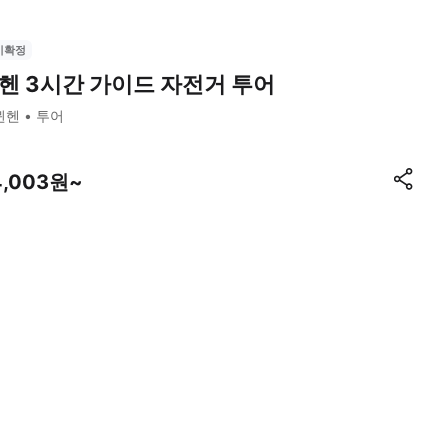
시확정
헨 3시간 가이드 자전거 투어
뮌헨
투어
4,003원~