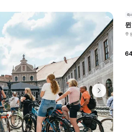
즉
뮌
6