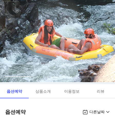
옵션예약
상품소개
이용정보
리뷰
옵션예약
다른날짜