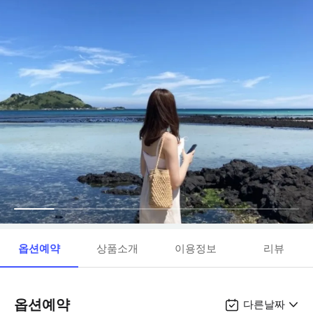
옵션예약
상품소개
이용정보
리뷰
옵션예약
다른날짜