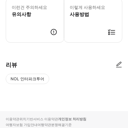
이런건 주의하세요
이렇게 사용하세요
유의사항
사용방법
* 예약 확정 후 출발 1일 전 17시경 이용 안내 알림톡이 일괄 전송됩니다. * 
리뷰
NOL 인터파크투어
NOL
별
사
에서
점
진/
작성
높
동
된
은
영
리뷰
순
상
이용약관
위치기반서비스 이용약관
개인정보 처리방침
입니
여행자보험 가입안내
여행약관
분쟁해결기준
다.