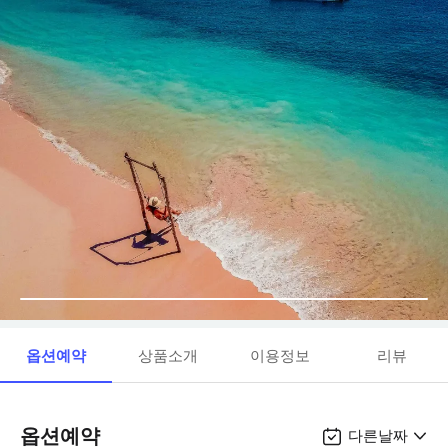
옵션예약
상품소개
이용정보
리뷰
옵션예약
다른날짜