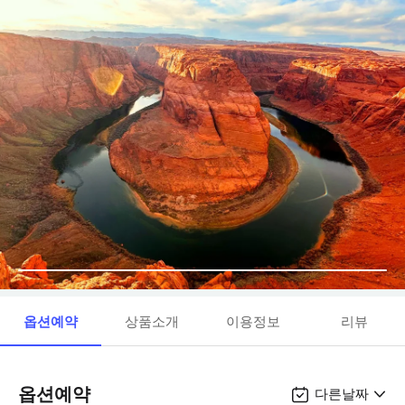
옵션예약
상품소개
이용정보
리뷰
옵션예약
다른날짜