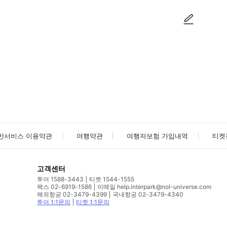
사진/동영상
사진/동영상
반서비스 이용약관
여행약관
여행자보험 가입내역
티켓
고객센터
투어 1588-3443
티켓 1544-1555
팩스 02-6919-1586
이메일 help.interpark@nol-universe.com
해외항공 02-3479-4399
국내항공 02-3479-4340
투어 1:1문의
티켓 1:1문의