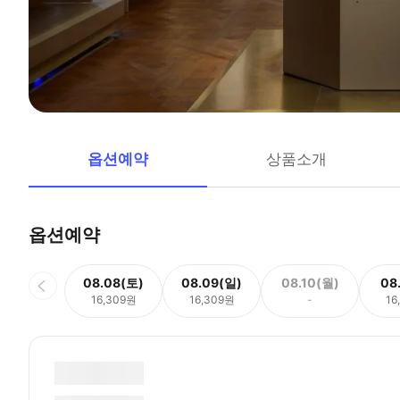
옵션예약
상품소개
옵션예약
08.08(토)
08.09(일)
08.10(월)
08
16,309원
16,309원
-
16