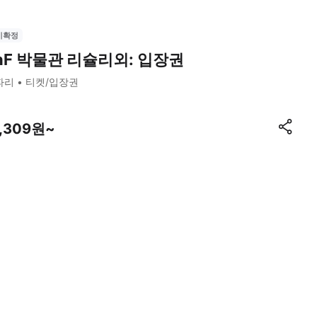
시확정
nF 박물관 리슐리외: 입장권
파리
티켓/입장권
6,309원~