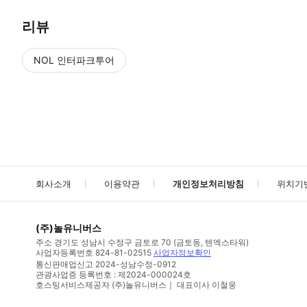
리뷰
NOL 인터파크투어
NOL
에서 작성된 리뷰 입니다.
별점 높은순
별점 높은순
회사소개
이용약관
개인정보처리방침
위치기
(주)놀유니버스
주소
경기도 성남시 수정구 금토로 70 (금토동, 텐엑스타워)
사업자등록번호
824-81-02515
사업자정보확인
통신판매업신고
2024-성남수정-0912
관광사업증 등록번호 : 제2024-000024호
호스팅서비스제공자 (주)놀유니버스｜ 대표이사 이철웅