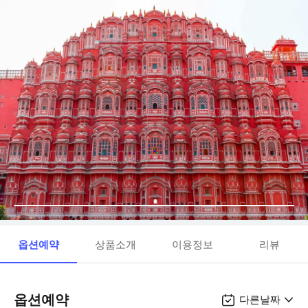
옵션예약
상품소개
이용정보
리뷰
옵션예약
다른날짜