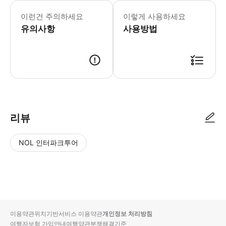
- 이용요건 * 공지: 영유아 및 아동도
- 추가정보 * 아동용 카시트 1개는 탑승
이런건 주의하세요
이렇게 사용하세요
- 예약확정 * 예약 후 24시간 이내
유의사항
- 예약 조건 및 유의사항 * 모든 탑승
사용방법
* 분레이 픽업 장소 분레이 픽업 장소 
리뷰
NOL 인터파크투어
NOL
별
사
에서
점
진/
작성
높
동
된
은
영
리뷰
순
상
이용약관
위치기반서비스 이용약관
개인정보 처리방침
입니
여행자보험 가입안내
여행약관
분쟁해결기준