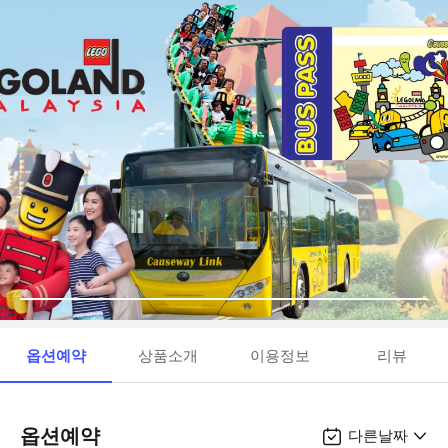
옵션예약
상품소개
이용정보
리뷰
옵션예약
다른날짜