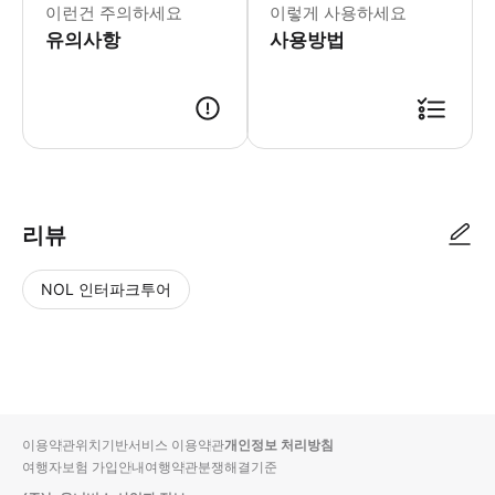
이런건 주의하세요
이렇게 사용하세요
유의사항
사용방법
리뷰
NOL 인터파크투어
NOL
별
사
에서
점
진/
작성
높
동
된
은
영
리뷰
순
상
이용약관
위치기반서비스 이용약관
개인정보 처리방침
입니
여행자보험 가입안내
여행약관
분쟁해결기준
다.