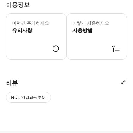
이용정보
* 소요시간 : 50분 (옵션에 따라 소요
이런건 주의하세요
이렇게 사용하세요
유의사항
사용방법
● 예약접수 후 확정이 되면 이용가능합니다. ● 바우처에 안내된 사용 방법
리뷰
NOL 인터파크투어
NOL
별
사
에서
점
진/
작성
높
동
된
은
영