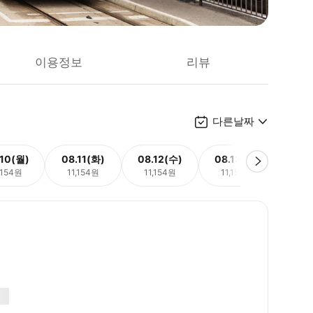
이용정보
리뷰
다른날짜
.10(월)
08.11(화)
08.12(수)
08.13(목)
08.
,154원
11,154원
11,154원
11,154원
11,