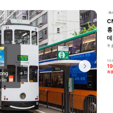
즉
C
홍
데
13,
19
최