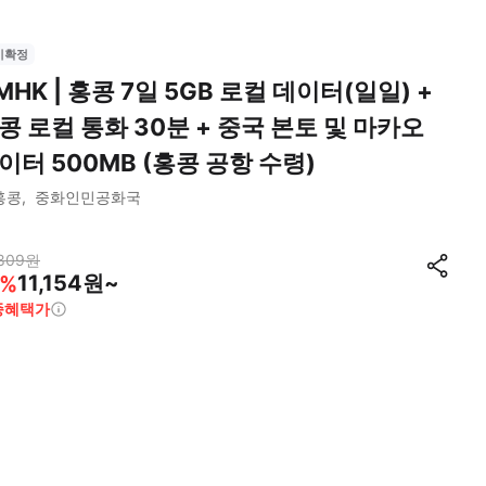
시확정
MHK | 홍콩 7일 5GB 로컬 데이터(일일) +
콩 로컬 통화 30분 + 중국 본토 및 마카오
이터 500MB (홍콩 공항 수령)
홍콩
중화인민공화국
809
원
11,154원~
%
종혜택가