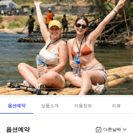
옵션예약
상품소개
이용정보
리뷰
옵션예약
다른날짜