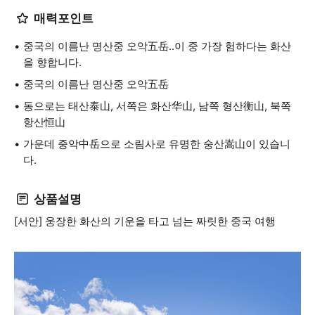
매력포인트
중국의 이름난 명산중 오악五岳..이 중 가장 험하다는 화산
을 향합니다.
중국의 이름난 명산중 오악五岳
동으로는 태산泰山, 서쪽은 화산华山, 남쪽 형산衡山, 북쪽
항산恒山
가운데 중악中岳으로 소림사로 유명한 숭산嵩山이 있습니
다.
상품설명
[서안] 웅장한 화산의 기운을 타고 넘는 짜릿한 중국 여행