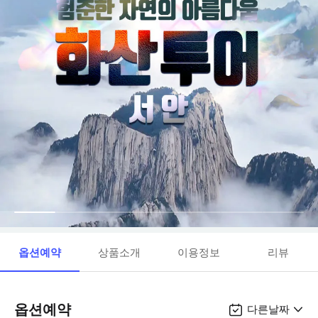
옵션예약
상품소개
이용정보
리뷰
옵션예약
다른날짜