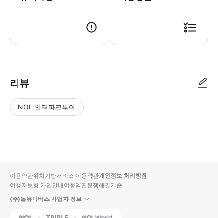
리뷰
NOL 인터파크투어
NOL
별
사
에서
점
진/
작성
높
동
된
은
영
리뷰
순
상
이용약관
위치기반서비스 이용약관
개인정보 처리방침
입니
여행자보험 가입안내
여행약관
분쟁해결기준
다.
(주)놀유니버스 사업자 정보
별
사