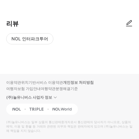
▶ 사용방법 * 최후의 만찬 매표소 앞에서 가이드에게 스마트폰 티켓을 보
리뷰
NOL 인터파크투어
NOL
별
사
에서
점
진/
작성
높
동
된
은
영
리뷰
순
상
이용약관
위치기반서비스 이용약관
개인정보 처리방침
입니
여행자보험 가입안내
여행약관
분쟁해결기준
다.
(주)놀유니버스 사업자 정보
별
사
NOL
Triple
Interpark Global
점
진/
높
동
(주)놀유니버스
는 일부 상품의 통신판매중개자로서 통신판매의 당사자가 아니므로, 상품의
예약, 이용 및 환불 등 거래와 관련된 의무와 책임은 판매자에게 있으며
은
영
(주)놀유니버스
는 일
체 책임을 지지 않습니다.
순
상