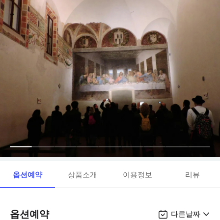
옵션예약
상품소개
이용정보
리뷰
옵션예약
다른날짜