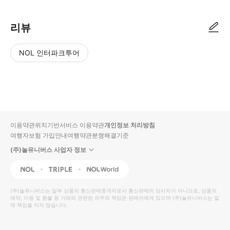
리뷰
NOL 인터파크투어
NOL
별
사
에서
점
진/
작성
높
동
된
은
영
리뷰
순
상
이용약관
위치기반서비스 이용약관
개인정보 처리방침
입니
여행자보험 가입안내
여행약관
분쟁해결기준
다.
(주)놀유니버스 사업자 정보
별
사
NOL
Triple
Interpark Global
점
진/
높
동
(주)놀유니버스
는 일부 상품의 통신판매중개자로서 통신판매의 당사자가 아니므로, 상품의
예약, 이용 및 환불 등 거래와 관련된 의무와 책임은 판매자에게 있으며
은
영
(주)놀유니버스
는 일
체 책임을 지지 않습니다.
순
상