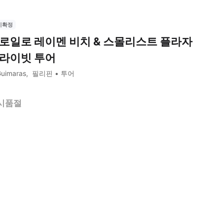
시확정
로일로 레이멘 비치 & 스몰리스트 플라자
라이빗 투어
uimaras
필리핀
투어
시품절