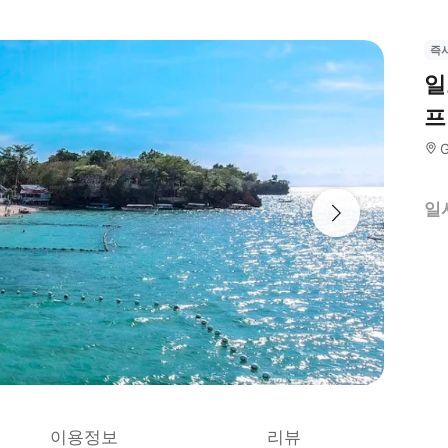
즉
일
프
G
일
이용정보
리뷰