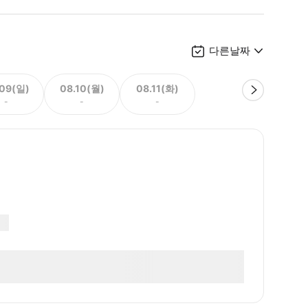
다른날짜
.09(일)
08.10(월)
08.11(화)
-
-
-