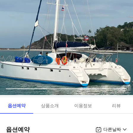
옵션예약
상품소개
이용정보
리뷰
옵션예약
다른날짜