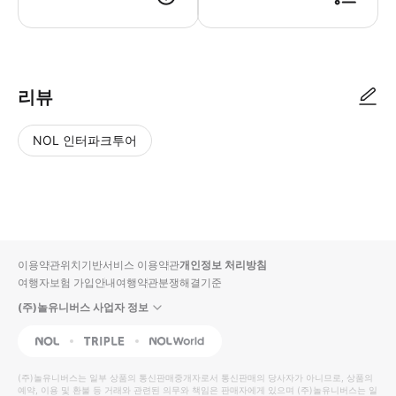
리뷰
NOL 인터파크투어
NOL
별
사
에서
점
진/
작성
높
동
된
은
영
리뷰
순
상
이용약관
위치기반서비스 이용약관
개인정보 처리방침
입니
여행자보험 가입안내
여행약관
분쟁해결기준
다.
(주)놀유니버스 사업자 정보
별
사
NOL
Triple
Interpark Global
점
진/
높
동
(주)놀유니버스
는 일부 상품의 통신판매중개자로서 통신판매의 당사자가 아니므로, 상품의
예약, 이용 및 환불 등 거래와 관련된 의무와 책임은 판매자에게 있으며
은
영
(주)놀유니버스
는 일