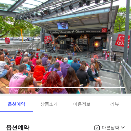
옵션예약
상품소개
이용정보
리뷰
옵션예약
다른날짜