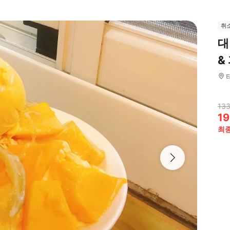
취
대
&
133
19
최