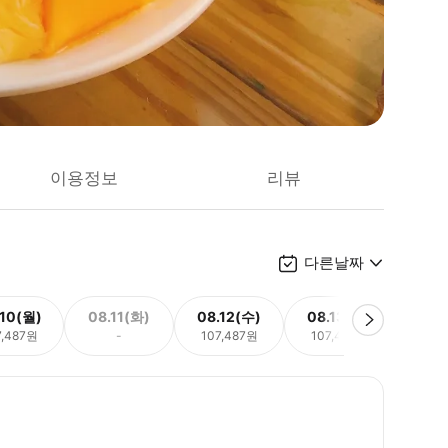
이용정보
리뷰
다른날짜
.10(월)
08.11(화)
08.12(수)
08.13(목)
08.
7,487원
-
107,487원
107,487원
107