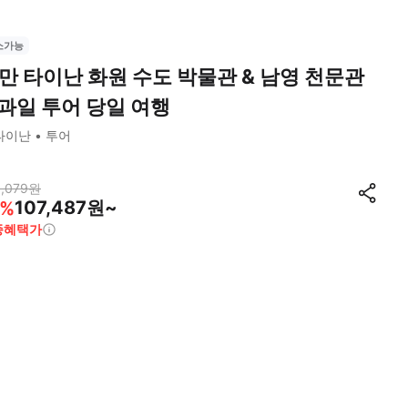
소가능
만 타이난 화원 수도 박물관 & 남영 천문관
 과일 투어 당일 여행
타이난
투어
,079
원
107,487원~
%
종혜택가